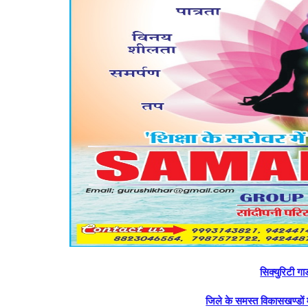
सिक्‍युरिटी गा
जिले के समस्‍त विकासखण्‍डों 