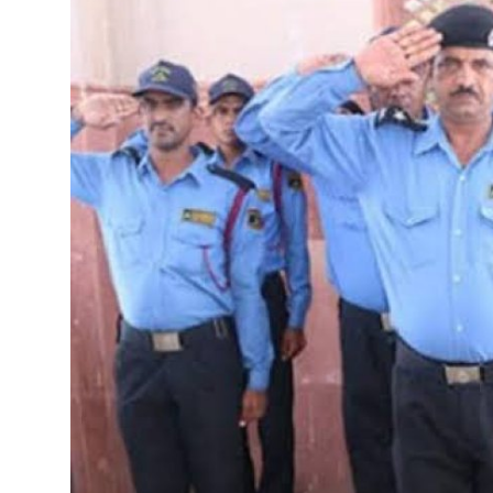
राज्य
मध्यप्रदेश
शिक्षा जगत
सेहत
रोजगार
मनोरंजन
अपराध
विडियो
Hindi