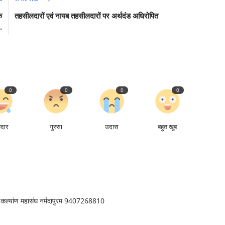
क
तहसीलदारों एवं नायब तहसीलदारों पर अर्थदंड अधिरोपित
.
0
0
0
0
ेदार
गुस्सा
उदास
बहुत खूब
ार कल्यांण महासंध नर्मदापुरम 9407268810