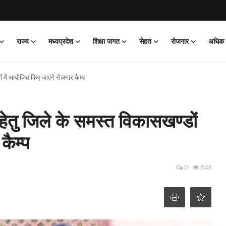
राज्य
मध्यप्रदेश
शिक्षा जगत
सेहत
रोजगार
अधिक
ों में आयोजित किए जाएंगे रोजगार कैम्‍प
 हेतु जिले के समस्‍त विकासखण्‍डों
ैम्‍प
0
543