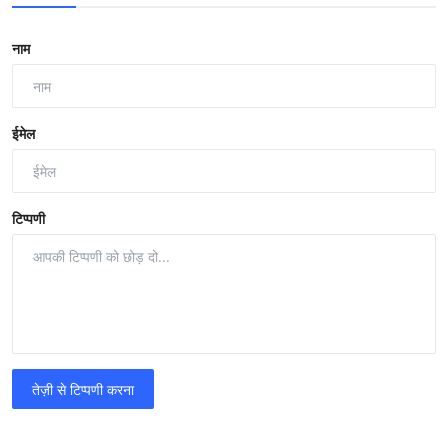
नाम
ईमेल
टिप्पणी
तेज़ी से टिप्पणी करना