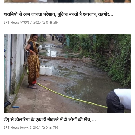
शराबियों से आम जानता परेशान, पुलिस बनती है अनजान,राहगीर...
SPT News
अक्टूबर 7, 2025
0
284
डेंगू से डोलरिया के एक ही मोहल्ले में दो लोगों की मौत,...
SPT News
सितम्बर 3, 2024
0
798