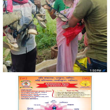
मध्यप्रदेश
शिक्षा जगत
सेहत
रोजगार
मनोरंजन
अपराध
विडियो
Hindi