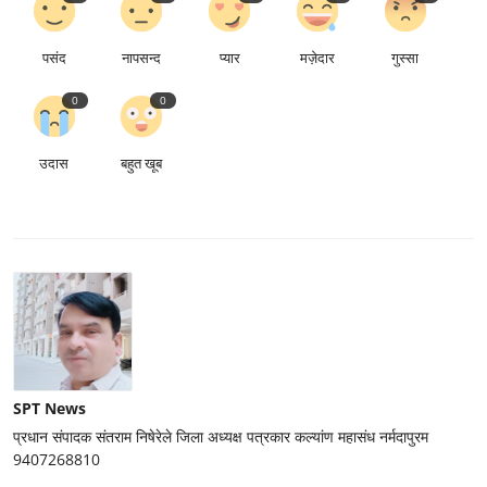
पसंद
नापसन्द
प्यार
मज़ेदार
गुस्सा
0
0
उदास
बहुत खूब
SPT News
प्रधान संपादक संतराम निषेरेले जिला अध्यक्ष पत्रकार कल्यांण महासंध नर्मदापुरम
9407268810