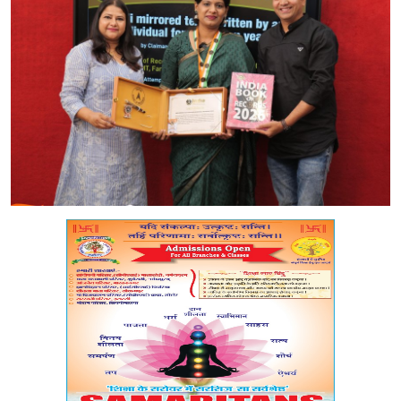
मध्यप्रदेश
शिक्षा जगत
सेहत
रोजगार
मनोरंजन
अपराध
विडियो
Hindi