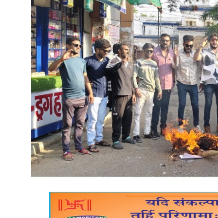
राज्य
मध्यप्रदेश
शिक्षा जगत
सेहत
रोजगार
मनोरंजन
अपराध
विडियो
Hindi