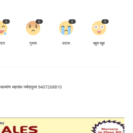
0
0
0
0
ेदार
गुस्सा
उदास
बहुत खूब
ार कल्यांण महासंध नर्मदापुरम 9407268810