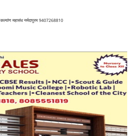
ार कल्यांण महासंध नर्मदापुरम 9407268810