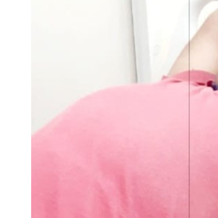
राज्य
मध्यप्रदेश
शिक्षा जगत
सेहत
रोजगार
मनोरंजन
अपराध
विडियो
Hindi