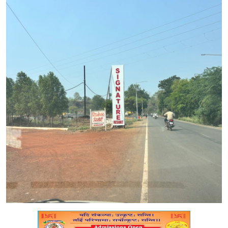
मध्यप्रदेश
शिक्षा जगत
सेहत
रोजगार
मनोरंजन
अपराध
विडियो
Hindi