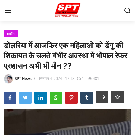
लॉग इन करें
पंजीकरण करवाना
क्षेत्रीय
डोलरिया में आजफिर एक महिलाओं को डेंगू की
मुखपृष्ठ
शिकायत के चलते गंभीर अवस्था में भोपाल रेफ़र
Contact
प्रशासन अभी भी मौन ??
About-Us
SPT News
सितम्बर 4, 2024 - 17:18
1
481
क्षेत्रीय
Gallery
विदेश
राज्य