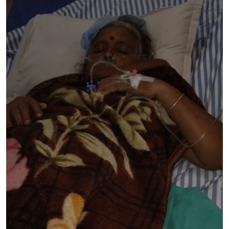
मध्यप्रदेश
शिक्षा जगत
सेहत
रोजगार
मनोरंजन
अपराध
विडियो
Hindi