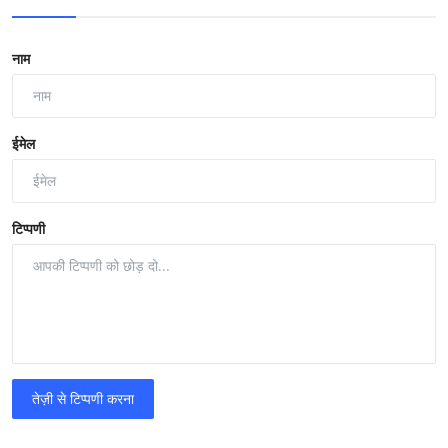
नाम
ईमेल
टिप्पणी
तेज़ी से टिप्पणी करना