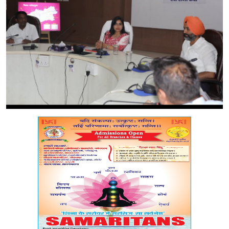
मध्यप्रदेश
शिक्षा जगत
सेहत
रोजगार
मनोरंजन
अपराध
विडियो
Hindi