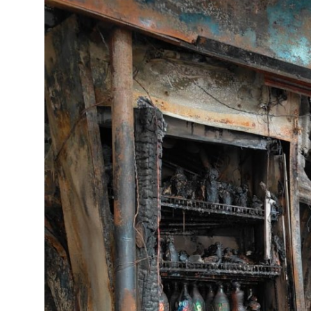
राज्य
मध्यप्रदेश
शिक्षा जगत
सेहत
रोजगार
मनोरंजन
अपराध
विडियो
Hindi