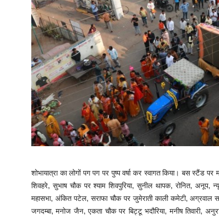
शोभायात्रा का लोगों पग पग पर पुष्प वर्षा कर स्वागत किया। बस स्टैंड 
शिवहरे, सुभाष चौक पर श्याम शिवपुरिया, सुनील थापक, रोनित, अनूप, 
महासभा, अंकित पटेल, सराफा चौक पर जुमेराती काली कमेटी, अग्रवाल सम
जगदम्बा, मनोज जैन, एकता चौक पर बिट्टू भदौरिया, मनीष तिवारी, अनु