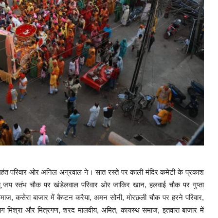
पर महंत परिवार ओर अनिल अग्रवाल ने। सात रस्ते पर काली मंदिर कमेटी के प्रकाश
न्यू जय स्तंभ चौक पर खंडेलवाल परिवार ओर जाकिर खान, हलवाई चौक पर गुप्ता
ाज, कसेरा बाजार में कैप्टन करैया, अमन सोनी, मोरछली चौक पर हरने परिवार,
राग मिश्रा और मित्रगण, शरद मालवीय, अमित, कायस्थ समाज, इतवारा बाजार में