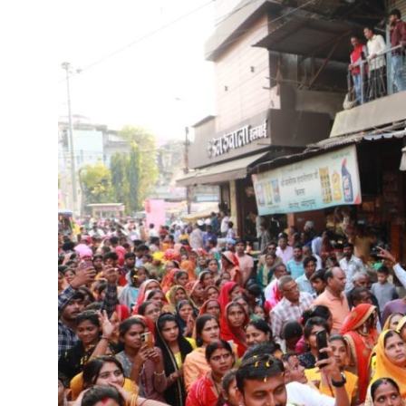
राज्य
मध्यप्रदेश
शिक्षा जगत
सेहत
रोजगार
मनोरंजन
अपराध
विडियो
Hindi