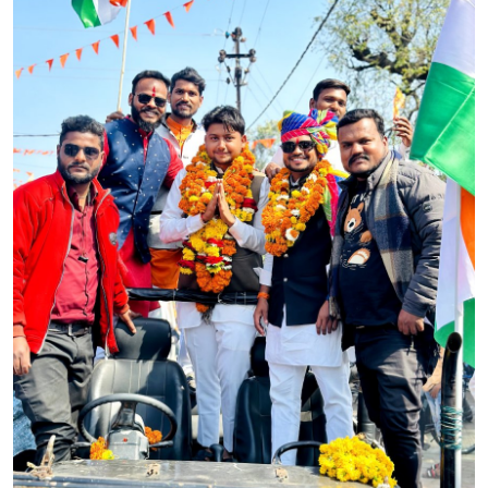
मध्यप्रदेश
शिक्षा जगत
सेहत
रोजगार
मनोरंजन
अपराध
विडियो
Hindi