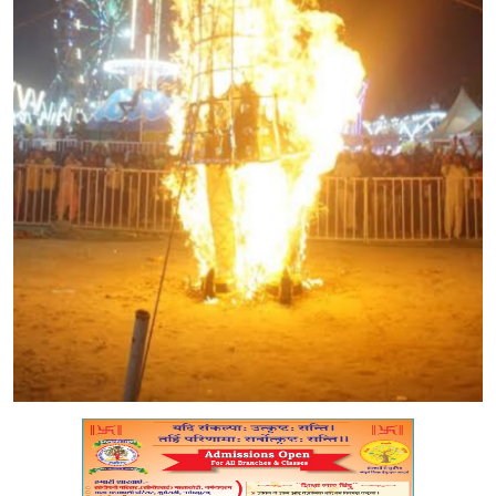
मध्यप्रदेश
शिक्षा जगत
सेहत
रोजगार
मनोरंजन
अपराध
विडियो
Hindi