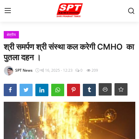
लॉग इन करें
पंजीकरण करवाना
क्षेत्रीय
श्री समर्पण श्री संस्था कल करेगी CMHO का
मुखपृष्ठ
पुतला दहन ।
Contact
SPT News
मई 16, 2025 - 12:23
0
209
About-Us
क्षेत्रीय
Gallery
विदेश
राज्य