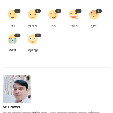
0
0
0
0
0
पसंद
नापसन्द
प्यार
मज़ेदार
गुस्सा
0
0
उदास
बहुत खूब
SPT News