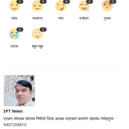
2
0
0
0
0
पसंद
नापसन्द
प्यार
मज़ेदार
गुस्सा
0
0
उदास
बहुत खूब
SPT News
प्रधान संपादक संतराम निषेरेले जिला अध्यक्ष पत्रकार कल्यांण महासंध नर्मदापुरम
9407268810