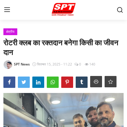
लॉग इन करें
पंजीकरण करवाना
क्षेत्रीय
रोटरी क्लब का रक्तदान बनेगा किसी का जीवन
मुखपृष्ठ
दान
About-Us
SPT News
सितम्बर 15, 2025 - 11:22
0
140
Contact
क्षेत्रीय
Gallery
विदेश
राज्य