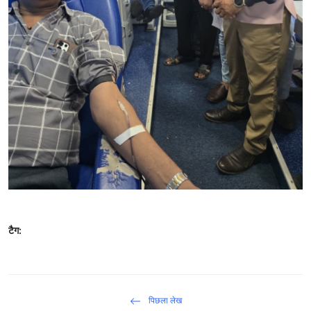
टैग:
पिछला लेख