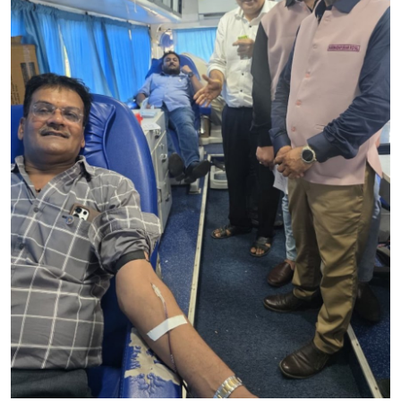
मध्यप्रदेश
शिक्षा जगत
सेहत
रोजगार
मनोरंजन
अपराध
विडियो
Hindi