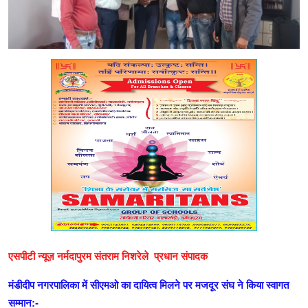
मध्यप्रदेश
शिक्षा जगत
सेहत
रोजगार
मनोरंजन
अपराध
विडियो
Hindi
एसपीटी न्यूज़ नर्मदापुरम संतराम निशरेले प्रधान संपादक
मंडीदीप नगरपालिका में सीएमओ का दायित्व मिलने पर मजदूर संघ ने किया स्वागत
सम्मान:-