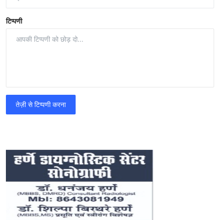
टिप्पणी
तेज़ी से टिप्पणी करना