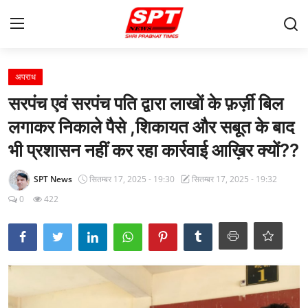
लॉग इन करें
पंजीकरण करवाना
अपराध
सरपंच एवं सरपंच पति द्वारा लाखों के फ़र्ज़ी बिल
मुखपृष्ठ
लगाकर निकाले पैसे ,शिकायत और सबूत के बाद
Contact
भी प्रशासन नहीं कर रहा कार्रवाई आख़िर क्यों??
About-Us
SPT News
सितम्बर 17, 2025 - 19:30
सितम्बर 17, 2025 - 19:32
0
422
क्षेत्रीय
Gallery
विदेश
राज्य