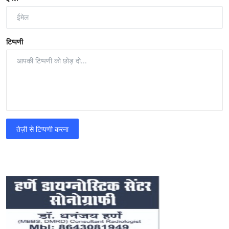
टिप्पणी
तेज़ी से टिप्पणी करना