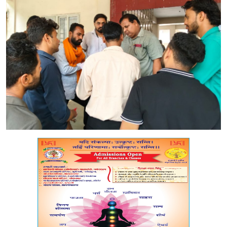
मध्यप्रदेश
शिक्षा जगत
सेहत
रोजगार
मनोरंजन
अपराध
विडियो
Hindi